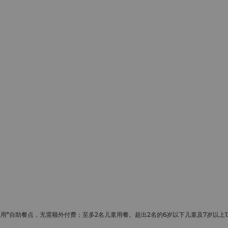
*自助餐点，无需额外付费；至多2名儿童用餐。超出2名的6岁以下儿童及7岁以上1
定。