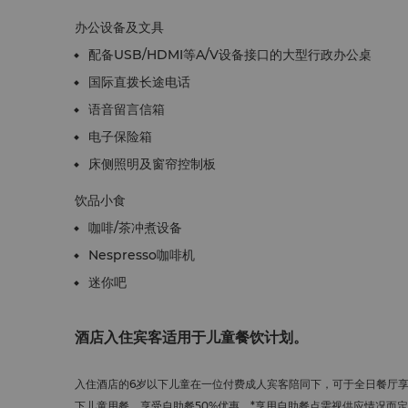
办公设备及文具
配备USB/HDMI等A/V设备接口的大型行政办公桌
国际直拨长途电话
语音留言信箱
电子保险箱
床侧照明及窗帘控制板
饮品小食
咖啡/茶冲煮设备
Nespresso咖啡机
迷你吧
酒店入住宾客适用于儿童餐饮计划。
入住酒店的6岁以下儿童在一位付费成人宾客陪同下，可于全日餐厅享用
下儿童用餐，享受自助餐50%优惠。*享用自助餐点需视供应情况而