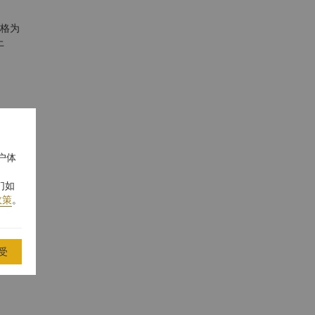
风格为
上
户体
们如
政策
。
受