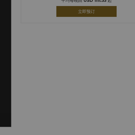
平均每晚由
USD 1111.53
起
立即预订