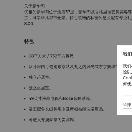
关于豪华阁
优雅的豪华阁位于酒店37层，豪华阁及香格里拉套房宾客
主，可享非凡都市全景。精心装饰的私密休息区配有专业礼宾
8:00。
特色
我们
68平方米 / 732平方英尺
我们
从卧房内可饱览东京站及丸之内风光或东京繁华市景
验以
独立起居室。
Co
何使
独立起居室。
49英寸液晶电视和Bose音响系统。
管理 
浴室配备长绒棉毛巾及摩顿布朗洗浴用品。
可进入专属豪华阁贵宾廊 。