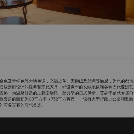
金色及青铜色等大地色调，充满皮革、天鹅绒及丝绸等触感，为您的都市
摆放定制设计的经典和现代家具，铺设豪华的长绒地毯和各种当代亚洲艺
格，为温馨舒适的主卧室增添一丝典型的日式风情，置身于铺就专属Fre
套房的面积为68平方米（732平方英尺），设有大型行政办公桌和雅致
的商务宾客的理想首选。