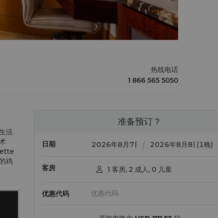
热线电话
1 866 565 5050
准备预订？
生活
术
日期
(1晚)
tte
的鸡
客房
1
客房
,
2
成人
,
0
儿童

优惠代码