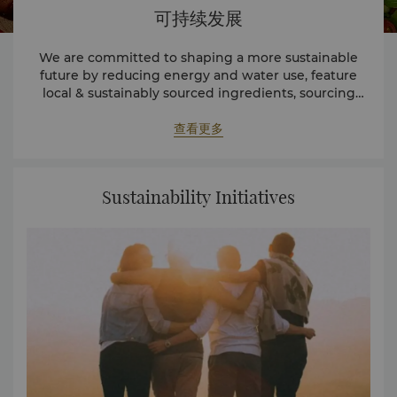
可持续发展
We are committed to shaping a more sustainable
future by reducing energy and water use, feature
local & sustainably sourced ingredients, sourcing
responsibly and delivering positive impact on the
community.
查看更多
Sustainability Initiatives