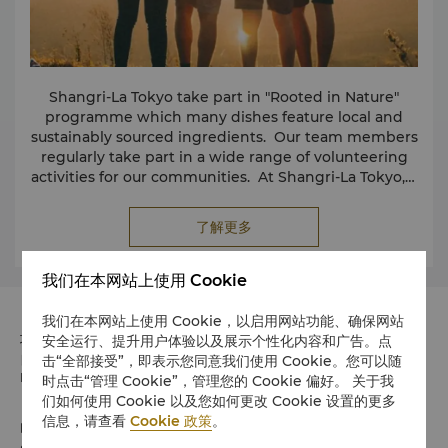
Shangri-La Tokyo take part in "Rooted in Nature"
programme which many dishes feature local and
sustainably sourced ingredients. Our team members
regularly take part in a wide range of volunteering
activities for our communities. At Shangri-La Tokyo, a
more sustainable stay starts in every guestroom. We
have eliminated single-use plastics by switching to
了解更多
large-format amenities by eliminating single use
plastics.
我们在本网站上使用 Cookie
我们在本网站上使用 Cookie，以启用网站功能、确保网站
地址
安全运行、提升用户体验以及展示个性化内容和广告。点
击“全部接受”，即表示您同意我们使用 Cookie。您可以随
日本Marunouchi Trust Tower Main, 1-8-3
Marunouchi, Chiyoda-ku, Tokyo 邮政编码 100-8283
时点击“管理 Cookie”，管理您的 Cookie 偏好。 关于我
们如何使用 Cookie 以及您如何更改 Cookie 设置的更多
信息，请查看
Cookie 政策
。
电话