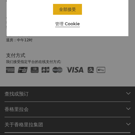
81 3 6739 7888
全部接受
入住 / 退房
希望您入住愉快
管理 Cookie
请留意入住/退房时间:
入住：下午3时
退房：中午12时
支付方式
我们接受指定平台的在线支付方式:
查找或预订
我们的目的地
香格里拉会
查找预订
会员计划概述
会议与宴会
关于香格里拉集团
加入香格里拉会
餐厅与酒吧
关于我们