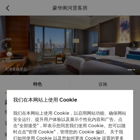
豪华阁河景客房



天津香格里拉
特色
设施
我们在本网站上使用 Cookie
豪华阁河景客房
热线电话
1 866 565 5050
我们在本网站上使用 Cookie，以启用网站功能、确保网站
安全运行、提升用户体验以及展示个性化内容和广告。点
迷人海河美景与豪华阁礼遇
击“全部接受”，即表示您同意我们使用 Cookie。您可以随
时点击“管理 Cookie”，管理您的 Cookie 偏好。 关于我
欲穷千里目，更上一层楼。豪华阁河景房位于酒店28至31楼，俯瞰
们如何使用 Cookie 以及您如何更改 Cookie 设置的更多