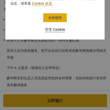
天津，历史风貌区、摩登天际线、蜿蜒流淌的海河风光。豪华阁河
信息，请查看
Cookie 政策
。
景房的客人可以使用豪华阁酒廊，尊享多重礼遇。
全部接受
≈48平方米/517平方英尺
管理 Cookie
每间豪华阁客房可透过落地窗尽赏迷人海河景和城市景色。
宾客可尽享豪华阁贵宾廊提供的一系列专属礼遇。
贵宾入住与退房服务。您可以在自己的客房或豪华阁酒廊办理相关
手续
下午 4 点退房（视酒店入住率而定）
豪华阁专职礼宾人员负责处理您的各种需要，包括特殊旅行安排和
基本翻译服务
早间铃响后，您事先选好的热茶、咖啡或热饮送上门
立即预订
两种美味早餐可供选择：豪华阁酒廊零点半自助早餐及韵咖啡全自