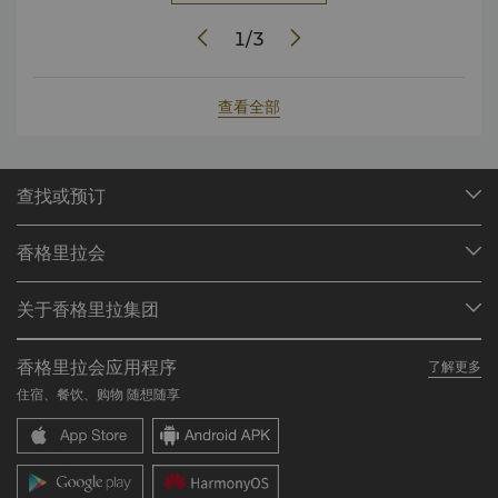
1
/
3
查看全部
查找或预订
我们的目的地
香格里拉会
查找预订
会员计划概述
会议与宴会
关于香格里拉集团
加入香格里拉会
餐厅与酒吧
关于我们
我的账户
投资咨询
香格里拉会应用程序
了解更多
我们的酒店品牌
常见问题
职业发展
住宿、餐饮、购物 随想随享
香格里拉中心
联络我们
企业社会责任
香格里拉公寓
新闻稿
联系方式