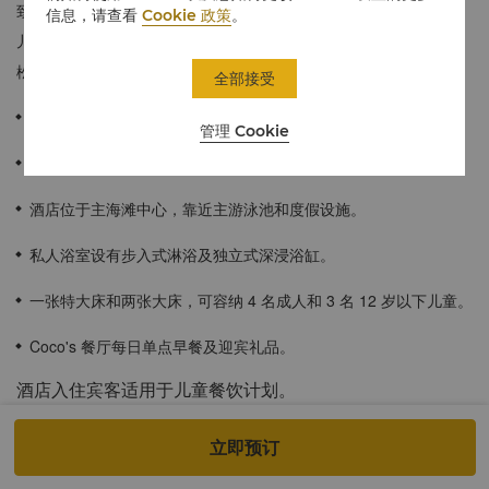
致的花卉与动物图案装饰，更添雅致。连通客房位于主海滩，靠近
信息，请查看
Cookie 政策
。
儿童俱乐部和度假设施，设有两个私人阳台，坐拥一线海景，可轻
松容纳 4 名成人和 3 名儿童。
全部接受
130平方米 / 1,399平方英尺
管理 Cookie
私属带家具阳台，尽享壮丽海景。
酒店位于主海滩中心，靠近主游泳池和度假设施。
私人浴室设有步入式淋浴及独立式深浸浴缸。
一张特大床和两张大床，可容纳 4 名成人和 3 名 12 岁以下儿童。
Coco's 餐厅每日单点早餐及迎宾礼品。
酒店入住宾客适用于儿童餐饮计划。
12 岁以下儿童与父母同住一间客房可免费入住，但不得超过房间最
立即预订
高入住人数。6 岁以下儿童可在 TSK 餐厅和 Coco's Beach House