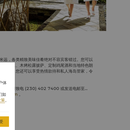
米远，各类精致美味佳肴绝对不容宾客错过。您可以
饪的鲜鱼、木烤松露披萨、定制鸡尾酒和当地特色朗
式氛围。您还可以享受热情款待和私人海岛管家，令
户体
，请致电 (230) 402 7400 或发送电邮至
ri-la.com
。
们如
政策
。
受