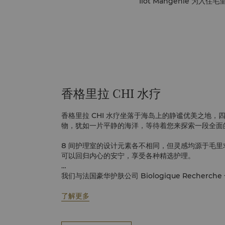
Ilot Mangénie 
香格里拉 CHI 水疗
香格里拉 CHI 水疗坐落于海岛上的静谧优美之地，
物，犹如一片平静的海洋，等待着您来探索一段全面
8 间护理室的设计元素各不相同，但灵感均源于毛
可以回归内心的安宁，享受各种精选护理。
我们与法国豪华护肤公司 Biologique Recher
容护理。美容护理将临床方法的超定制治疗和三阶段
效果。
了解更多