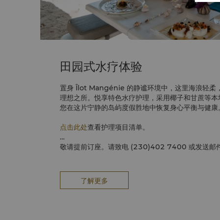
田园式水疗体验
置身 Îlot Mangénie 的静谧环境中，这里海浪
理想之所。悦享特色水疗护理，采用椰子和甘蔗等本
您在这片宁静的岛屿度假胜地中恢复身心平衡与健康
点击此处
查看护理项目清单。
敬请提前订座。请致电 (230)402 7400 或发送
la.com
此体验将视当天天气情况而定。
联系我们。请注意，
岛上仅提供一些经典的 C
了解更多