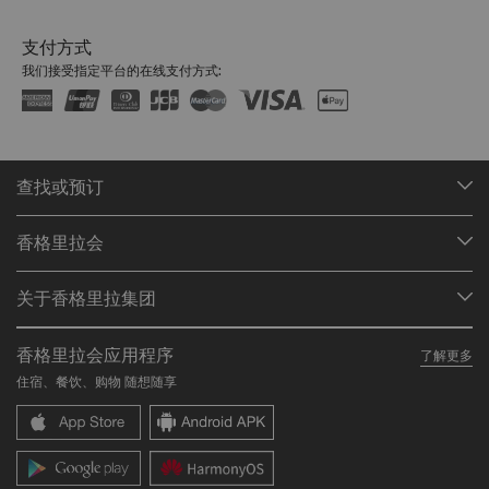
支付方式
我们接受指定平台的在线支付方式:
查找或预订
我们的目的地
香格里拉会
查找预订
会员计划概述
会议与宴会
关于香格里拉集团
加入香格里拉会
餐厅与酒吧
关于我们
我的账户
投资咨询
香格里拉会应用程序
了解更多
我们的酒店品牌
常见问题
职业发展
住宿、餐饮、购物 随想随享
香格里拉中心
联络我们
企业社会责任
香格里拉公寓
新闻稿
联系方式