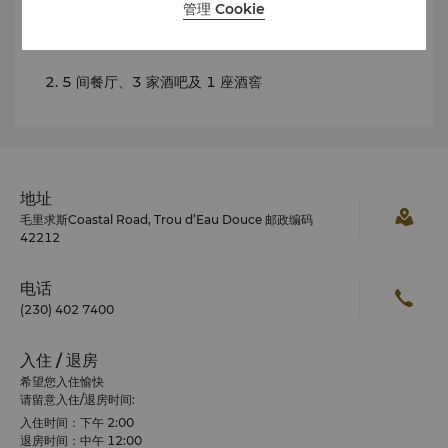
餐饮
管理 Cookie
24 小时客房送餐服务
5 间餐厅、3 家酒吧及 1 座酒窖
地址
毛里求斯Coastal Road, Trou d’Eau Douce 邮政编码
42212
电话
(230) 402 7400
入住 / 退房
希望您入住愉快
请留意入住/退房时间:
入住时间：下午 2:00
退房时间：中午 12:00