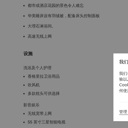
都市或酒店花园的景色令人难忘
华美睡床设有羽绒被，配备床头控制面板
大理石淋浴间。
高速无线上网
设施
我们
洗浴及个人护理
我们
香格里拉卫浴用品
验以
吹风机
Co
何使
多款枕头可供选择
影音娱乐
管理 
无线宽带上网
55 英寸三星智能电视