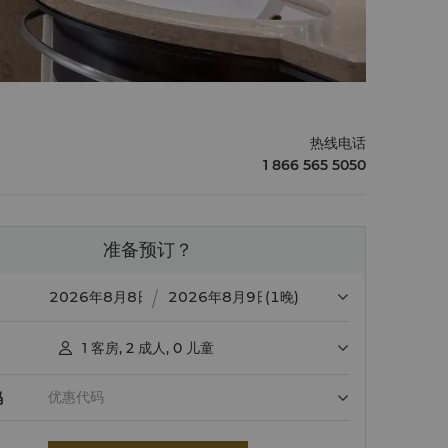
热线电话
1 866 565 5050
准备预订？
(1晚)
1
客房
,
2
成人
,
0
儿童

码