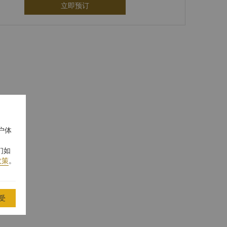
立即预订
户体
们如
政策
。
受