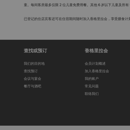
童。每间客房最多仅限 2 位儿童免费用餐。其他 6 岁以下儿童及所有 6
已登记的住店宾客还可在住宿期间随时加入香格里拉会，享受膳食计
查找或预订
香格里拉会
我们的目的地
会员计划概述
查找预订
加入香格里拉会
会议与宴会
我的账户
餐厅与酒吧
常见问题
联络我们