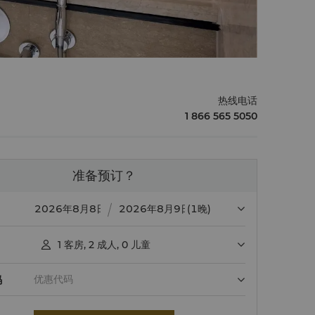
热线电话
1 866 565 5050
准备预订？
(1晚)
1
客房
,
2
成人
,
0
儿童

码