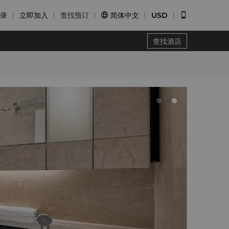
录
立即加入
查找预订
简体中文
USD


查找酒店