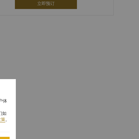
立即预订
户体
们如
政策
。