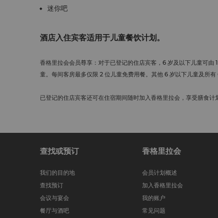
迷你吧
酒店入住宾客适用于儿童餐饮计划。
香格里拉会会员尊享：对于已登记的住店宾客，6 岁及以下儿童可由 1
童。每间客房最多仅限 2 位儿童免费用餐。其他 6 岁以下儿童及所有 6
已登记的住店宾客还可在住宿期间随时加入香格里拉会，享受膳食计
查找或预订
香格里拉会
我们的目的地
会员计划概述
查找预订
加入香格里拉会
会议与宴会
我的账户
餐厅与酒吧
常见问题