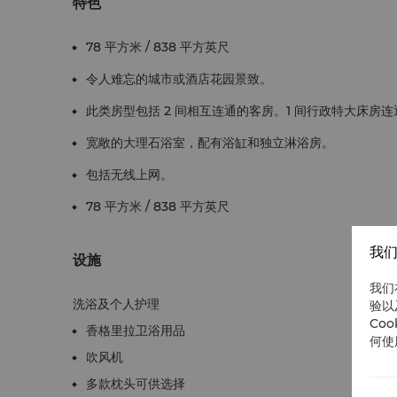
特色
78 平方米 / 838 平方英尺
令人难忘的城市或酒店花园景致。
此类房型包括 2 间相互连通的客房。1 间行政特大床房连通
宽敞的大理石浴室，配有浴缸和独立淋浴房。
包括无线上网。
78 平方米 / 838 平方英尺
我们
设施
我们
洗浴及个人护理
验以
Co
香格里拉卫浴用品
何使
吹风机
多款枕头可供选择