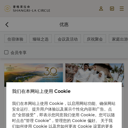



优惠

住宿体验
臻味之选
会议及活动
庆祝聚会
家庭出游
会员专享
我们在本网站上使用 Cookie
住宿体验
含早餐
Celebrations
家庭出游
我们在本网站上使用 Cookie，以启用网站功能、确保网站
2026年08月15日 - 2027年01月30
2026年07月21日 - 2026年12月30
安全运行、提升用户体验以及展示个性化内容和广告。点
日
日
击“全部接受”，即表示您同意我们使用 Cookie。您可以随
限时优惠：住三免一
Intimate Wedding Celebration
时点击“管理 Cookie”，管理您的 Cookie 偏好。 关于我
们如何使用 Cookie 以及您如何更改 Cookie 设置的更多