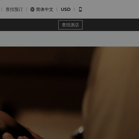
查找预订
简体中文
USD


查找酒店