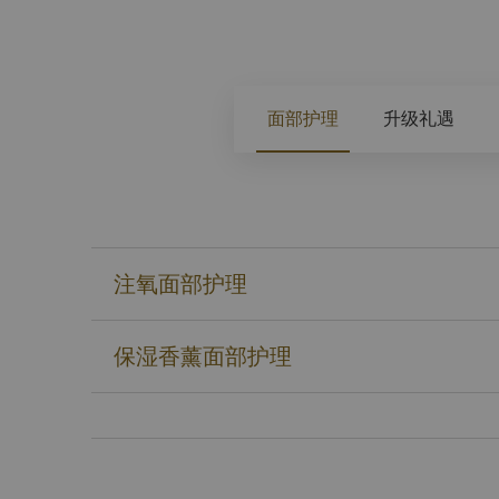
保您的舒适体验，所有身体护理和按摩均提供一次性
水疗中心。如物品丢失或遗漏，酒店和水疗中心概不
手机和设备
考虑到水疗中心其他宾客的舒适感，在进入水疗中心
面部护理
升级礼遇
到达时间
为了充分享受您的水疗体验，请至少在预约时间前 1
护理前的准备
女士无需准备。对于男士，我们建议在进行面部护理前
得理想的舒适感和肌肤护理体验。其他护理不需要准
注氧面部护理
您的隐私
在理疗期间，您的个人隐私将始终受到良好保护。您
披巾，遮盖身体所有未接受护理的部位。在所有身体
保湿香薰面部护理
择是否将胸部区域的护理包括在内。
您的舒适就是我们的目标
虽然我们会尽量预测您的需求，但我们明白，水疗护
任何方式可以帮助提升您的护理体验或舒适感，例如
毛巾、调整声音或光照水平等，请告知您的理疗师。