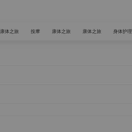
内衣。请勿携带贵重物品进入
负责。
时请关闭您的电子设备。
康体之旅
按摩
康体之旅
康体之旅
身体护理
0 分钟抵达。
至少 2 小时剃须，以确保获
备。
的理疗师会确保您覆盖专业的
护理项目中，女士可以自行选
理是一项个人化的体验。如有
，增加或减轻按摩力道、增加
我们建议您前来接受护理之前