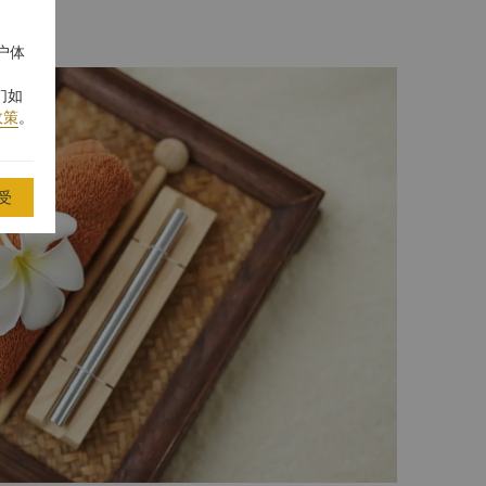
户体
们如
政策
。
受