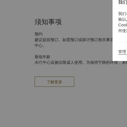
我们
我们
验以
须知事项
Co
何使
预约
建议提前预订。如需预订或探讨预订相关事宜，请发
中心。
管理 
最低年龄
水疗中心设施仅限成人使用。为保持宁静的环境，未经
不得进入水疗中心。12 岁及以上儿童如持有家长签
理。请与我们的水疗中心协调员联系，以获取更多信
了解更多
取消和迟到
如果您无法如期赴约，请至少提前 4 小时告知。请
帮助您重新安排时间。未如约到场或在预约护理时间前
于预约护理费用 100% 的取消费。请注意，如果
则可能需要缩短您的护理时间，但价格不会降低。
着装
您无需携带或穿着任何特殊衣物。理疗室提供水疗服