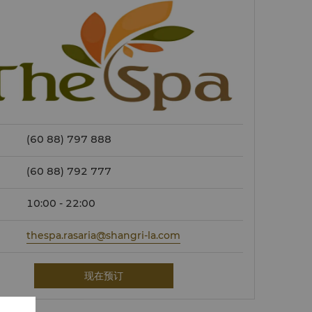
(60 88) 797 888
(60 88) 792 777
10:00 - 22:00
thespa.rasaria@shangri-la.com
现在预订