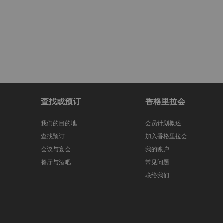
沐浴，以免耽误理疗时间。感谢您提供反馈，并诚请
客问卷。在香格里拉水疗中心享受呵护体验。
查找或预订
香格里拉会
我们的目的地
会员计划概述
查找预订
加入香格里拉会
会议与宴会
我的账户
餐厅与酒吧
常见问题
联络我们