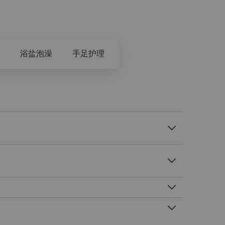
浴盐泡澡
手足护理