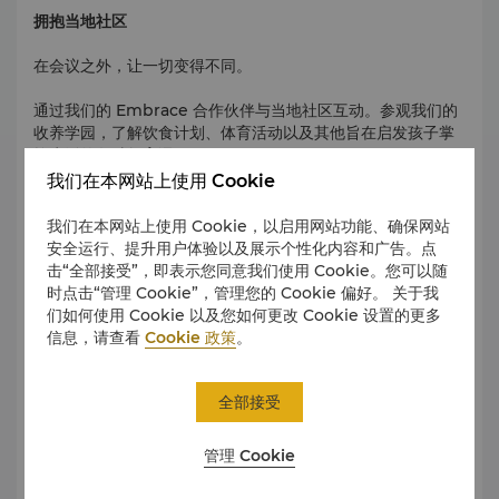
拥抱当地社区
在会议之外，让一切变得不同。
通过我们的 Embrace 合作伙伴与当地社区互动。参观我们的
收养学园，了解饮食计划、体育活动以及其他旨在启发孩子掌
控生活的各种教育课程。
我们在本网站上使用 Cookie
我们在本网站上使用 Cookie，以启用网站功能、确保网站
香料体验
安全运行、提升用户体验以及展示个性化内容和广告。点
击“全部接受”，即表示您同意我们使用 Cookie。您可以随
在茶歇之时走出会议室，迈入我们郁郁葱葱的香草和香料园。
时点击“管理 Cookie”，管理您的 Cookie 偏好。 关于我
们如何使用 Cookie 以及您如何更改 Cookie 设置的更多
放纵您的感官，了解马来西亚草药在烹饪中的多种应用及其对
信息，请查看
Cookie 政策
。
健康的益处。更有斗亚兰面（当地特色面条）制作或由我们厨
师主导的烹饪环节，启发您和您团队的烹饪灵感。
全部接受
请致电 (60 88) 79 7888 或发送电子邮件至
events.rrr@shangri-la.com
，了解更多详情。
管理 Cookie