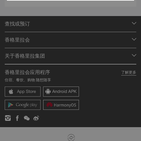
查找或预订
我们的目的地
香格里拉会
查找预订
会员计划概述
会议与宴会
关于香格里拉集团
加入香格里拉会
餐厅与酒吧
关于我们
我的账户
投资咨询
香格里拉会应用程序
了解更多
我们的酒店品牌
常见问题
职业发展
住宿、餐饮、购物 随想随享
香格里拉中心
联络我们
企业社会责任
香格里拉公寓
新闻稿
联系方式