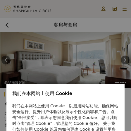



客房与套房



豪华海景客房
我们在本网站上使用 Cookie
九龙香格里拉
客房与套房
我们在本网站上使用 Cookie，以启用网站功能、确保网站
安全运行、提升用户体验以及展示个性化内容和广告。点
九龙香格里拉拥有688间优雅舒适的宽敞客房和套房。客房的暖色
击“全部接受”，即表示您同意我们使用 Cookie。您可以随
调设计与精致的亚洲装饰风格相得益彰，入住宾客透过明亮的落地
时点击“管理 Cookie”，管理您的 Cookie 偏好。 关于我
窗户可饱览维多利亚和香港标志性天际线的迷人风光。
们如何使用 Cookie 以及您如何更改 Cookie 设置的更多