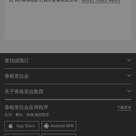
以 WhatsApp 订购外卖餐单及查询：
(852) 5582 8803
查找或预订
我们的目的地
香格里拉会
查找预订
会员计划概述
会议与宴会
关于香格里拉集团
加入香格里拉会
餐厅与酒吧
关于我们
我的账户
投资咨询
香格里拉会应用程序
了解更多
我们的酒店品牌
常见问题
职业发展
住宿、餐饮、购物 随想随享
香格里拉中心
联络我们
企业社会责任
香格里拉公寓
新闻稿
联系方式