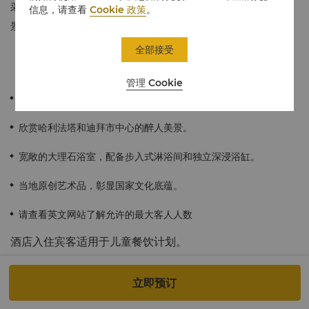
采用柔和的灰、白、淡紫色和精致的金色色调，是您欣赏迪拜迷人
信息，请查看
Cookie 政策
。
景致的理想之选。
全部接受
管理 Cookie
45平方米 / 484平方英尺
欣赏哈利法塔和迪拜市中心的醉人美景。
宽敞的大理石浴室，配备步入式淋浴间和独立深浸浴缸。
当地原创艺术品，彰显国家文化底蕴。
请查看英文网站了解允许的最大客人人数
酒店入住宾客适用于儿童餐饮计划。
香格里拉会会员特权：至多两位儿童（7岁以下）可在一位付费香格
立即预订
里拉会会员的陪同下，于全天餐厅免费享用自助餐。两位之外7岁以
下的儿童，及7岁至11岁的儿童，可享受五折优惠。