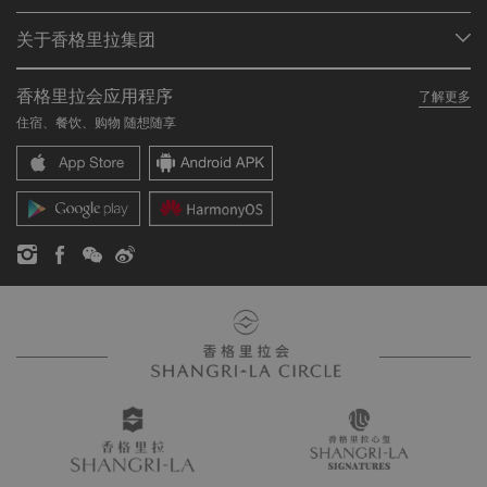
会员计划概述
会议与宴会
关于香格里拉集团
加入香格里拉会
餐厅与酒吧
关于我们
我的账户
投资咨询
香格里拉会应用程序
了解更多
我们的酒店品牌
常见问题
职业发展
住宿、餐饮、购物 随想随享
香格里拉中心
联络我们
企业社会责任
香格里拉公寓
新闻稿
联系方式