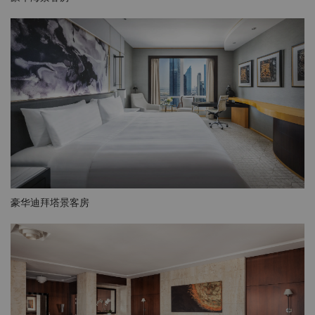
豪华迪拜塔景客房