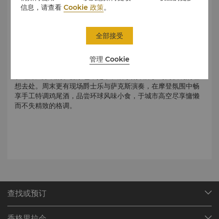
信息，请查看
Cookie 政策
。
全部接受
俯瞰全城
管理 Cookie
这家时尚的屋顶快闪酒吧和酒廊位于 42 层，可饱览哈利法塔
和迪拜天际线的壮丽景色，是下班后小酌或体验时尚夜晚的理
想去处。周末更有现场爵士乐与萨克斯演奏，在摩登氛围中畅
享手工特调鸡尾酒，品尝环球风味小食，于城市高空尽享慵懒
而不失精致的格调。
查找或预订
我们的目的地
香格里拉会