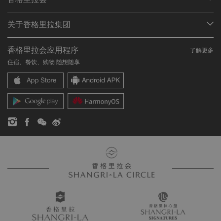
查找预订
会员计划概述
会议与宴会
关于香格里拉集团
加入香格里拉会
餐厅与酒吧
关于我们
我的账户
投资咨询
香格里拉会应用程序
了解更多
我们的酒店品牌
常见问题
职业发展
住宿、餐饮、购物 随想随享
香格里拉中心
联络我们
企业社会责任
香格里拉公寓
新闻稿
联系方式