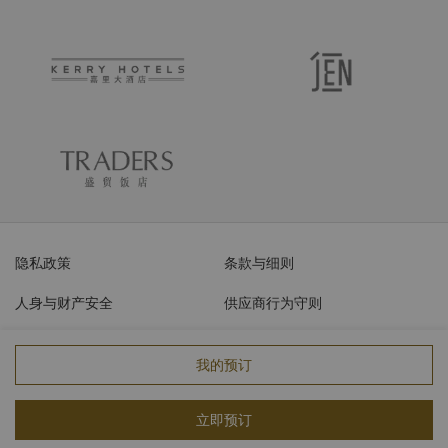
隐私政策
条款与细则
人身与财产安全
供应商行为守则
网络安全
我的预订
© 2026 香格里拉饭店管理（上海）有限公司 保留所有权利
沪ICP备
立即预订
17055189号
沪公网安备31011502007570