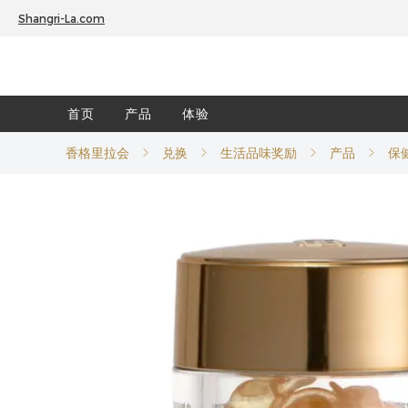
Shangri-La.com
首页
产品
体验
香格里拉会
兑换
生活品味奖励
产品
保