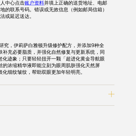
个人中心点击
账户资料
并填上正确的送货地址、电邮
当地的联系号码。错误或无效信息（例如邮局信箱）
无法或延迟送达。
与研究，伊莉萨白雅顿升级修护配方，并添加9种全
肤补充必要脂质，并强化自然修复与更新系统，同
老化迹象；只要轻轻扭开一颗「超进化黄金导航眼
丝的浓缩精华液即能立刻为眼周肌肤强化天然屏
淡化细纹皱纹，帮助双眼更加年轻明亮。