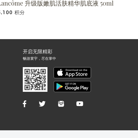
Lancôme 升级版嫩肌活肤精华肌底液 50ml
5,100 积分
开启无限精彩
畅游寰宇，尽在掌中