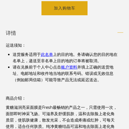
加入购物车
详情
运送须知
：
送货服务适用于
此名单
上的目的地。务请确认您的目的地在
名单上，递送至非名单上目的地的订单将被取消。
请在兑换前于个人中心点击
账户资料
并填上正确的送货地
址、电邮地址和收件地当地的联系号码。错误或无效信息
（例如邮局信箱）可能导致产品无法或延迟送达。
商品介绍：
黄糖滋润亮采面膜是Fresh最畅销的产品之一，只需使用一次，
面部即时神采飞扬。可滋养及舒缓肌肤，温和去除脸上老化角
质层，使肌肤健康，散发光采，不会造成疼痛或红肿，可每天
使用，适合任何肤质。纯净黄糖结晶可温和地去除面上老化角