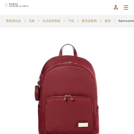
香格里拉会
兑换
生活品味奖励
产品
配件及配饰
旅游
Samsoni