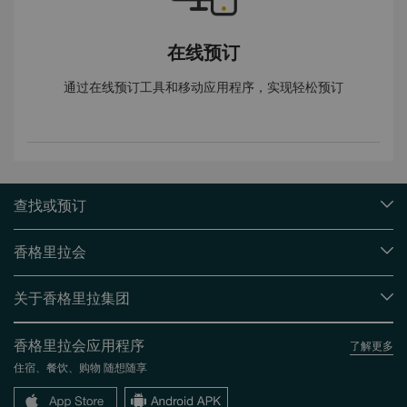
在线预订
通过在线预订工具和移动应用程序，实现轻松预订
查找或预订
我们的目的地
香格里拉会
查找预订
会员计划概述
会议与宴会
关于香格里拉集团
加入香格里拉会
餐厅与酒吧
关于我们
我的账户
投资咨询
香格里拉会应用程序
了解更多
我们的酒店品牌
常见问题
职业发展
住宿、餐饮、购物 随想随享
香格里拉中心
联络我们
企业社会责任
香格里拉公寓
新闻稿