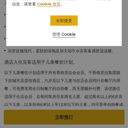
入住、独立用餐环境、小型会议室等专属礼遇。
信息，请查看
Cookie 政策
。
≈36平方米/388平方英尺
全部接受
长春迷人都市风光一览无余。
管理 Cookie
尊享豪华阁礼遇。
浴室设施现代，柔软的浴袍及加大浴巾令宾客备感舒适温馨。
酒店入住宾客适用于儿童餐饮计划。
以下儿童餐饮计划适用于所有香格里拉会会员。于香格里拉集团旗
下的城市及度假酒店，六岁及以下儿童与住店会员同行在餐厅内用
餐，可免费享用全日制餐厅的自助餐，而无需额外付费。该优惠仅
适用于住店会员，且每间客房至多两名儿童。超过两名以上的6岁及
以下儿童，以及所有6岁以上至12岁以下的儿童，均可享受自助餐成
人半价优惠。
立即预订