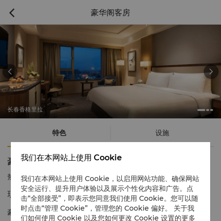
豪华阁客房



长春香格里拉
特色
设施
我们在本网站上使用 Cookie
豪华阁客房
热线电话
1 866 565 5050
我们在本网站上使用 Cookie，以启用网站功能、确保网站
安全运行、提升用户体验以及展示个性化内容和广告。点
现代时尚的居住环境 醉人美丽的景致
击“全部接受”，即表示您同意我们使用 Cookie。您可以随
时点击“管理 Cookie”，管理您的 Cookie 偏好。 关于我
豪华阁客房尊享舒适环境和贴心服务，体验豪华阁贵宾廊快速办理
们如何使用 Cookie 以及您如何更改 Cookie 设置的更多