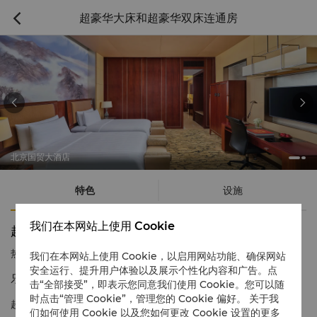
超豪华大床和超豪华双床连通房



北京国贸大酒店
特色
设施
我们在本网站上使用 Cookie
超豪华大床和超豪华双床连通房
热线电话
1 866 565 5050
我们在本网站上使用 Cookie，以启用网站功能、确保网站
安全运行、提升用户体验以及展示个性化内容和广告。点
乐享云端舒适空间，尽览京城旖旎景色
击“全部接受”，即表示您同意我们使用 Cookie。您可以随
时点击“管理 Cookie”，管理您的 Cookie 偏好。 关于我
超豪华客房是您下榻北京中央商务区的理想之选。全景落地窗，东
们如何使用 Cookie 以及您如何更改 Cookie 设置的更多