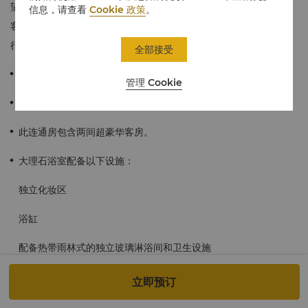
望都市繁华风光，西望故宫之巅，迷人景观尽收眼底。超豪华大床
信息，请查看
Cookie 政策
。
客房及超豪华双床客房连通，双重休憩及工作功能区，满足家庭出
行旅居需求，连通孩子与父母的天伦之乐。
全部接受
≈130平方米/1,394平方英尺
管理 Cookie
位于酒店65-66层，可透过宽敞的落地窗饱览北京的绝妙景色。
此连通房包含两间超豪华客房。
大理石浴室配备以下设施：
独立化妆区
浴缸
配备热带雨林式的独立玻璃淋浴间和卫生设施
香格里拉专用洗浴用品
立即预订
单面盆或双面盆