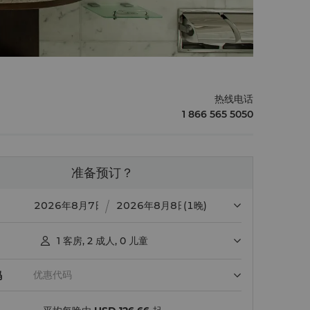
热线电话
1 866 565 5050
准备预订？
(1晚)
1
客房
,
2
成人
,
0
儿童

码