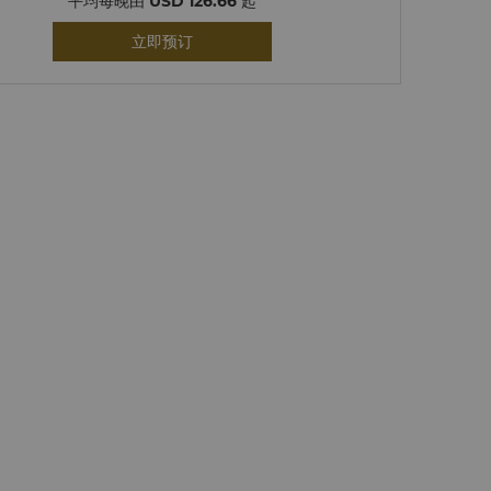
平均每晚由
USD 126.66
起
立即预订