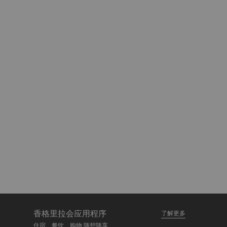
香格里拉会应用程序
了解更多
住宿、餐饮、购物 随想随享