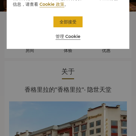
信息，请查看
Cookie 政策
。
全部接受



管理 Cookie
房间
体验
优惠
关于
香格里拉的"香格里拉"· 隐世天堂