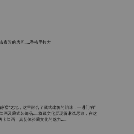
的房间......香格里拉大
静谧“之地，这里融合了藏式建筑的韵味，一进门的”
绘画及藏式装饰品......将藏文化展现得淋漓尽致，在这
绘画，真切体验藏文化的魅力......