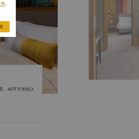
政策
。
受
景。45平方米的入