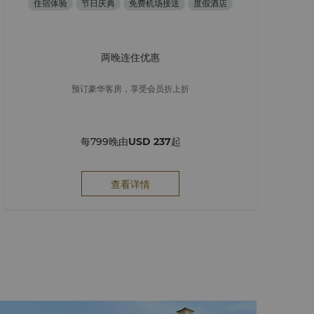
住宿体验
节日庆典
免费机场接送
度假酒店
两晚连住优惠
预订豪华客房，享受会员折上折
每799晚由
USD 237
起
查看详情