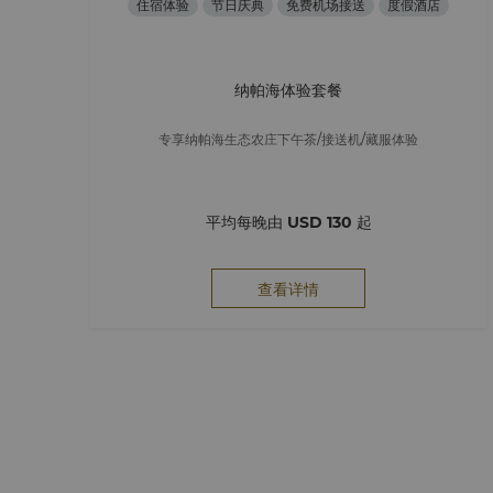
住宿体验
节日庆典
免费机场接送
度假酒店
纳帕海体验套餐
专享纳帕海生态农庄下午茶/接送机/藏服体验
平均每晚由
USD 130
起
查看详情