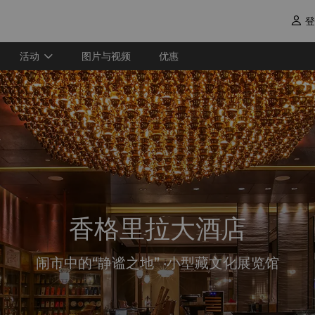
登

活动
图片与视频
优惠
香格里拉大酒店
闹市中的“静谧之地” ·小型藏文化展览馆