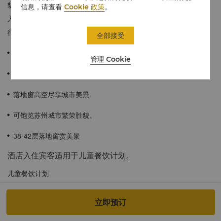
貌。豪华大床房与豪华双床房的内部连通设计，可让宾客畅享双倍
信息，请查看
Cookie 政策
。
入住空间，尽情体验轻松美好的相伴时光，特别适合亲友或家庭出
行享用。
全部接受
≈ 84平方米/904平方英尺
管理 Cookie
干湿分离独立浴缸
落地窗高空尽享城市美景
可饱览苏州城市繁荣胜貌。
38-42层落地窗赏美景
酒店入住宾客适用于儿童餐饮计划。
儿童餐饮计划
立即预订
以下儿童餐饮计划适用于所有香格里拉会会员。