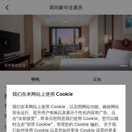
两间豪华连通房



苏州香格里拉
特色
设施
我们在本网站上使用 Cookie
两间豪华连通房
热线电话
1 866 565 5050
我们在本网站上使用 Cookie，以启用网站功能、确保网站
安全运行、提升用户体验以及展示个性化内容和广告。点
惬意无间的舒适空间
击“全部接受”，即表示您同意我们使用 Cookie。您可以随
时点击“管理 Cookie”，管理您的 Cookie 偏好。 关于我
便利舒适的连通房位于酒店38楼至42楼，可 俯瞰苏州新区繁荣胜
们如何使用 Cookie 以及您如何更改 Cookie 设置的更多