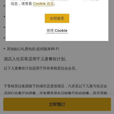
信息，请查看
Cookie 政策
。
≈42平方米/452平方英尺
可饱览城市风光，远眺孔子出生地-尼山
全部接受
12岁以下儿童可免费加床
管理 Cookie
淋浴间干湿分离，香格里拉专属洗浴用品
其他贴心礼遇包括:提供随身Wi-Fi
酒店入住宾客适用于儿童餐饮计划。
以下儿童餐饮计划适用于所有香格里拉会会员。
于香格里拉集团旗下的城市及度假酒店，六岁及以下儿童与住店会
员同行在餐厅内用餐，可免费享用全日制餐厅的自助餐，而无需额
外付费。该优惠仅适用于住店会员，且每间客房至多两名儿童。超
立即预订
过两名以上的6岁及以下儿童，以及所有6岁以上至12岁以下的儿