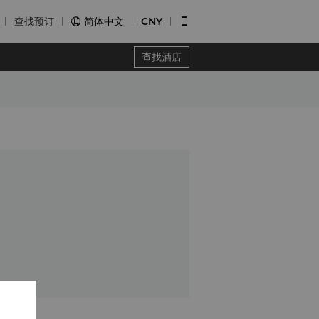
查找预订
简体中文
CNY


查找酒店