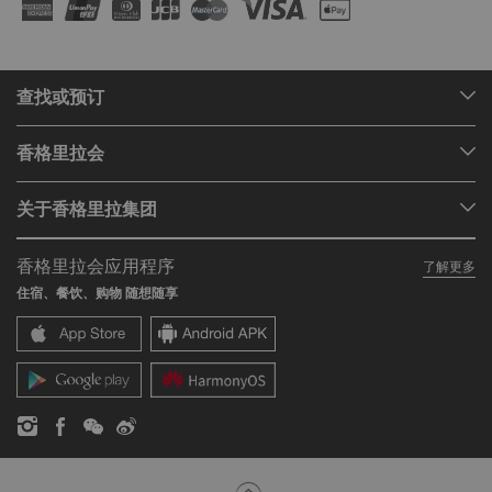
查找或预订
我们的目的地
香格里拉会
查找预订
会员计划概述
会议与宴会
关于香格里拉集团
加入香格里拉会
餐厅与酒吧
关于我们
我的账户
投资咨询
香格里拉会应用程序
了解更多
我们的酒店品牌
常见问题
职业发展
住宿、餐饮、购物 随想随享
香格里拉中心
联络我们
企业社会责任
香格里拉公寓
新闻稿
联系方式