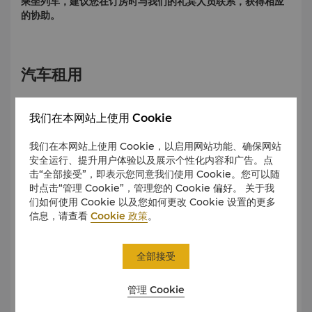
乘坐列车，建议您在订房时与我们的礼宾人员联系，获得相应
的协助。
汽车租用
如果要在法国自己驾车，必须年满18岁，并且持有有效驾驶
我们在本网站上使用 Cookie
证。
我们在本网站上使用 Cookie，以启用网站功能、确保网站
如果您想租车，请与我们的酒店礼宾员联系，我们将乐意为您
安全运行、提升用户体验以及展示个性化内容和广告。点
提供帮助。
击“全部接受”，即表示您同意我们使用 Cookie。您可以随
时点击“管理 Cookie”，管理您的 Cookie 偏好。 关于我
们如何使用 Cookie 以及您如何更改 Cookie 设置的更多
自行车租用
信息，请查看
Cookie 政策
。
“Vélib”是巴黎的一个公共自行车租用计划。游客可以每天1.7
全部接受
欧元或每周8欧元租用自行车。
管理 Cookie
距酒店不远的隆尚(Longchamp)大街便设有自行车租赁点。