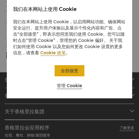
希望您入住愉快
我们在本网站上使用 Cookie
请留意入住/退房时间:
入住：下午02:00
我们在本网站上使用 Cookie，以启用网站功能、确保网站
退房：中午12:00
安全运行、提升用户体验以及展示个性化内容和广告。点
击“全部接受”，即表示您同意我们使用 Cookie。您可以随
支付方式
时点击“管理 Cookie”，管理您的 Cookie 偏好。 关于我
们如何使用 Cookie 以及您如何更改 Cookie 设置的更多
我们接受指定平台的在线支付方式:
信息，请查看
Cookie 政策
。
全部接受
查找或预订
管理 Cookie
我们的目的地
香格里拉会
查找预订
会员计划概述
会议与宴会
关于香格里拉集团
加入香格里拉会
餐厅与酒吧
关于我们
我的账户
投资咨询
香格里拉会应用程序
了解更多
我们的酒店品牌
常见问题
职业发展
住宿、餐饮、购物 随想随享
香格里拉中心
联络我们
企业社会责任