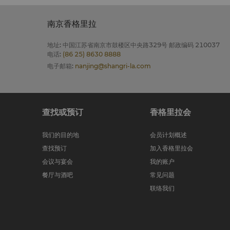
南京香格里拉
地址
:
中国江苏省南京市鼓楼区中央路329号 邮政编码 210037
电话
:
(86 25) 8630 8888
电子邮箱
:
nanjing@shangri-la.com
查找或预订
香格里拉会
我们的目的地
会员计划概述
查找预订
加入香格里拉会
会议与宴会
我的账户
餐厅与酒吧
常见问题
联络我们