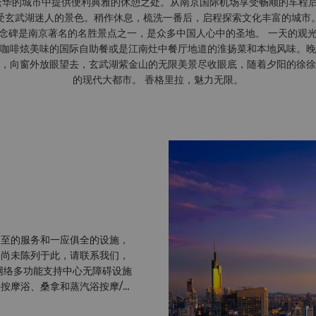
繁华的城市中提供便利典雅的休憩之处。从南京国际机场享受畅顺的车程
受玄武湖迷人的景色。稍作休息，梳洗一番后，启程探索文化丰富的城市
念碑是南京著名的名胜景点之一，是众多中国人心中的圣地。 一天的观
咖啡炫美味的国际自助餐或是江南灶中餐厅地道的淮扬菜和本地风味。晚
，向窗外放眼望去，玄武湖紫金山的无限美景尽收眼底，随着夕阳的徐徐
的现代大都市。 香格里拉，魅力无限。
不至的服务和一应俱全的设施，
务尚未陈列于此，请联系我们，
网络多功能支持中心无障碍设施
按摩浴、桑拿和蒸汽浴按摩/护
婴/托儿服务擦鞋服务邮政/包裹