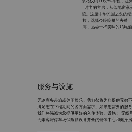
京站仅约10分钟车程，在
时尚的客房，从落地窗享
陵。这座中华民国之父的纪
拉，选择今晚晚餐的去处：
廊，品尝一杯美味的鸡尾酒
服务与设施
无论商务差旅或休闲娱乐，我们都将为您提供无微
满足您在下榻期间的各方面需求。如果您需要的服
我们将竭诚为您提供更好的入住体验。设施： 无线
无烟客房停车场保险箱设备齐全的健体中心和健身房
理房室内游泳池视频会议设施服务： IT管家服务护