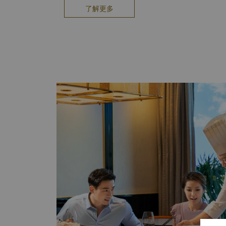
速递服务快捷入住及退房服务洗衣服务旅行与交通：
了解更多
务火车票服务出租车及豪华轿车服务商铺： 花店外币
客房送餐服务3间餐厅和1间酒廊多功能支持中心：
供一系列的商务设施，为会议组织者和与会者提供全
地及全球快递服务工作区手提电脑会议室秘书服务