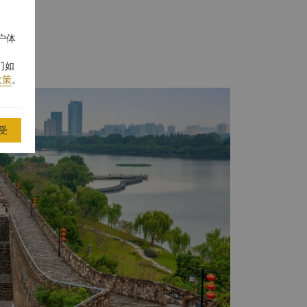
佳酒店奖
户体
们如
政策
。
婚宴网
业酒店，中国酒店星光奖
或其他媒体垂询，请联络区域市场传媒总监。 陆娴
受
: (86 25) 8630 8888