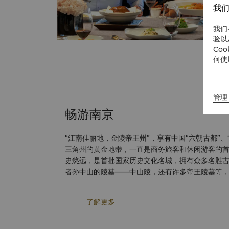
我们
我们
验以
Co
何使
管理 
畅游南京
“江南佳丽地，金陵帝王州”，享有中国“六朝古都”、
三角州的黄金地带，一直是商务旅客和休闲游客的
史悠远，是首批国家历史文化名城，拥有众多名胜
者孙中山的陵墓——中山陵，还有许多帝王陵墓等
名录和世界文化遗产的明孝陵。 点击
这里
浏览南京
了解更多