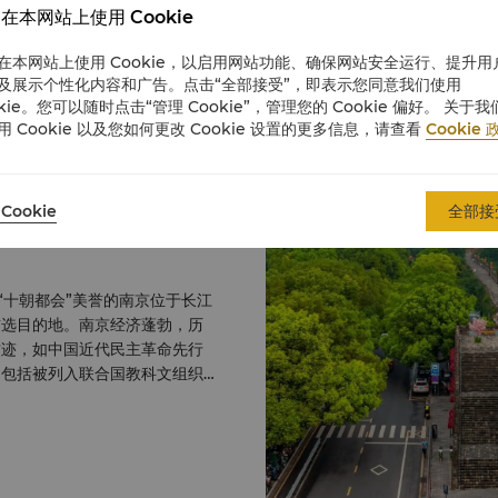
选，猫途鹰 2020 臻选奢华商务酒店，都会年度酒店大赏 2019 最佳奢华酒店
在本网站上使用 Cookie
奖，携程旅行口碑榜 2018 大中华地区最佳商务酒店，环旅世界 2018 最佳商务
酒店，携程国际南京分公司 2017 最佳休闲酒店奖，《城市旅游》最
在本网站上使用 Cookie，以启用网站功能、确保网站安全运行、提升用
及展示个性化内容和广告。点击“全部接受”，即表示您同意我们使用
2017 最佳餐厅——江南灶，LA Lsite 2017 最佳卓越商务服务酒店，都会年度酒
okie。您可以随时点击“管理 Cookie”，管理您的 Cookie 偏好。 关于我
店大赏 2017 最佳会议服务酒店，都会年度酒店大赏 2017 最佳MICE酒店，《城
用 Cookie 以及您如何更改 Cookie 设置的更多信息，请查看
Cookie 
市旅游》最佳酒店 2015-2016 最受新人喜爱的五星级酒店TOP 5，南京
2015 渠道最佳合作奖，携程旅行网大住宿事业部 2015 最佳新开业商务酒
店，“臻选周末”最佳旅行奖 2014-2015 中国十佳新开
2014 欲了解更多详情
Cookie
全部接
Jolie.lu@shangri-la.com
电话
“十朝都会”美誉的南京位于长江
首选目的地。南京经济蓬勃，历
古迹，如中国近代民主革命先行
，包括被列入联合国教科文组织
旅游网站。