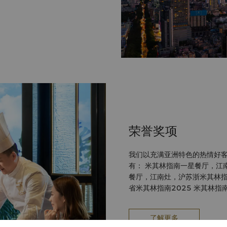
 机票服务机场接送服务租车服
兑换柜台礼品店饮食 24小时
南京香格里拉多功能支持中心提
方位支持。 商务设施包括： 本
打印名片和其他文具
荣誉奖项
我们以充满亚洲特色的热情好客
有： 米其林指南一星餐厅，江南灶·云府，沪苏浙米其林指南2026 米其林指南入选
餐厅，江南灶，沪苏浙米其林指南2026 米其林指南一星餐厅
省米其林指南2025 米其林指南入选餐厅，江南灶，江苏省米其林指南2025 黑珍
珠一钻餐厅，江南灶，美团点评黑珍珠榜单 2026
点评黑珍珠榜单 2018-2025 年度婚宴酒店奖，旅·城年度酒店奖 2021 最受欢迎
了解更多
酒店，携程酒店口碑榜 2021 最佳品质服务酒店，旅游天地星榜 2020 旅行者之