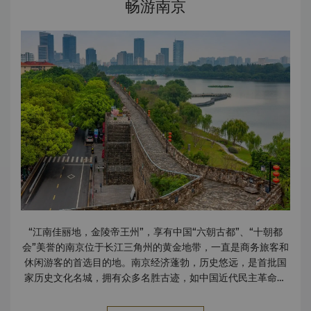
畅游南京
店，都会年度酒店大赏 2019 最佳奢华酒店奖，携程旅行口碑
榜 2018 大中华地区最佳商务酒店，环旅世界 2018 最佳商
务酒店，携程国际南京分公司 2017 最佳休闲酒店奖，《城市
旅游》最佳酒店奖 2017 最佳餐厅——江南灶，LA Lsite
2017 最佳卓越商务服务酒店，都会年度酒店大赏 2017 最佳
会议服务酒店，都会年度酒店大赏 2017 最佳MICE酒店，
《城市旅游》最佳酒店 2015-2016 最受新人喜爱的五星级酒
店TOP 5，南京婚宴网 2015 渠道最佳合作奖，携程旅行网大
住宿事业部 2015 最佳新开业商务酒店，“臻选周末”最佳旅行
奖 2014-2015 中国十佳新开业酒店，中国酒店星光奖
2014 欲了解更多详情或其他媒体垂询，请联络区域市场传媒
总监。 陆娴
Jolie.lu@shangri-la.com
电话: (86 25) 8630
8888
“江南佳丽地，金陵帝王州”，享有中国“六朝古都”、“十朝都
会”美誉的南京位于长江三角州的黄金地带，一直是商务旅客和
休闲游客的首选目的地。南京经济蓬勃，历史悠远，是首批国
家历史文化名城，拥有众多名胜古迹，如中国近代民主革命先
行者孙中山的陵墓——中山陵，还有许多帝王陵墓等，包括被
列入联合国教科文组织名录和世界文化遗产的明孝陵。 点击
这