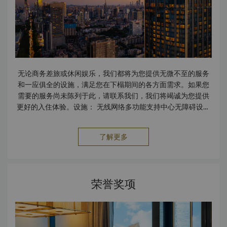
无论商务差旅或休闲娱乐，我们都将为您提供无微不至的服务
和一应俱全的设施，满足您在下榻期间的各方面需求。如果您
需要的服务尚未陈列于此，请联系我们，我们将竭诚为您提供
更好的入住体验。设施： 无线网络多功能支持中心无障碍设施
无烟客房停车场保险箱设备齐全的健体中心和健身房按摩浴、
桑拿和蒸汽浴按摩/护理房室内游泳池视频会议设施服务： IT管
了解更多
家服务护婴/托儿服务擦鞋服务邮政/包裹速递服务快捷入住及退
房服务洗衣服务旅行与交通： 机票服务机场接送服务租车服务
火车票服务出租车及豪华轿车服务商铺： 花店外币兑换柜台礼
品店饮食 24小时客房送餐服务3间餐厅和1间酒廊多功能支持
荣誉奖项
中心：南京香格里拉多功能支持中心提供一系列的商务设施，
为会议组织者和与会者提供全方位支持。 商务设施包括： 本地
及全球快递服务工作区手提电脑会议室秘书服务打印名片和其
他文具