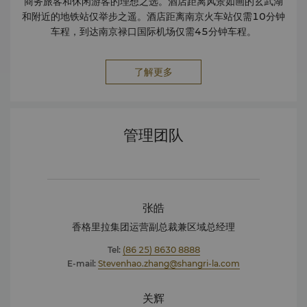
商务旅客和休闲游客的理想之选。酒店距离风景如画的玄武湖
和附近的地铁站仅举步之遥。酒店距离南京火车站仅需10分钟
车程，到达南京禄口国际机场仅需45分钟车程。
了解更多
管理团队
张皓
香格里拉集团运营副总裁兼区域总经理
Tel:
(86 25) 8630 8888
E-mail:
Stevenhao.zhang@shangri-la.com
关辉