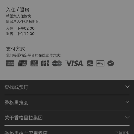
入住 / 退房
希望您入住愉快
请留意入住/退房时间:
入住：下午02:00
退房：中午12:00
支付方式
我们接受指定平台的在线支付方式:
查找或预订
我们的目的地
香格里拉会
查找预订
会员计划概述
会议与宴会
关于香格里拉集团
加入香格里拉会
餐厅与酒吧
关于我们
我的账户
投资咨询
香格里拉会应用程序
了解更多