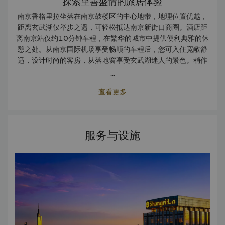
探索至善盛情的旅居体验
南京香格里拉坐落在南京鼓楼区的中心地带，地理位置优越，
距离玄武湖仅举步之遥，可轻松抵达南京新街口商圈。酒店距
离南京站仅约10分钟车程，在繁华的城市中提供便利典雅的休
憩之处。从南京国际机场享受畅顺的车程后，您可入住宽敞舒
适，设计时尚的客房，从落地窗享受玄武湖迷人的景色。稍作
休息，梳洗一番后，启程探索文化丰富的城市。您的第一站是
...
附近的中山陵。这座中华民国之父的纪念碑是南京著名的名胜
查看更多
景点之一，是众多中国人心中的圣地。 一天的观光后，您返回
到舒适的香格里拉，选择今晚晚餐的去处：咖啡炫美味的国际
自助餐或是江南灶中餐厅地道的淮扬菜和本地风味。晚餐前，
您停步于豪华阁贵宾廊，品尝一杯美味的鸡尾酒，向窗外放眼
服务与设施
望去，玄武湖紫金山的无限美景尽收眼底，随着夕阳的徐徐降
下，古都顿时变成了繁华的现代大都市。 香格里拉，魅力无
限。