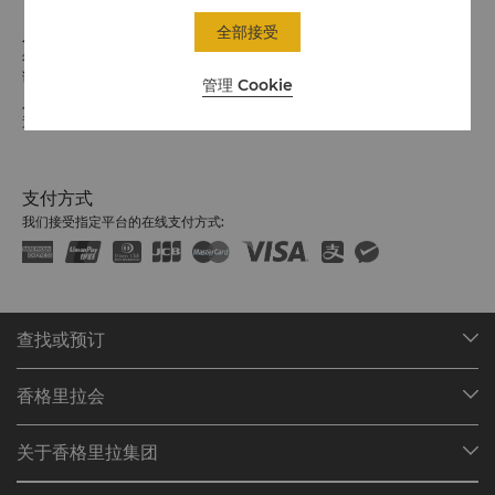
全部接受
入住 / 退房
希望您入住愉快
请留意入住/退房时间:
管理 Cookie
入住：下午2时
退房：中午12时
支付方式
我们接受指定平台的在线支付方式:
查找或预订
我们的目的地
香格里拉会
查找预订
会员计划概述
会议与宴会
关于香格里拉集团
加入香格里拉会
餐厅与酒吧
关于我们
我的账户
投资咨询