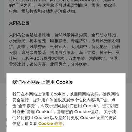
的''千虎之圆''。在这里您还可以观赏到白虎、雪虎、狮虎兽、
猎豹、孟加拉虎和金钱豹等珍稀动物。
太阳岛公园
太阳岛公园是避暑胜地，自然风景异常秀美。
全岛碧水环抱、
水光潋滟、树木葱茏，幽雅静谧、野趣浓郁，原野风光质朴粗
犷。夏季，风景秀丽，气候宜人。太阳湖中，荷花艳丽，灿若
云霞；遍岛绿野繁花，四周白沙细浪，岛上红松、樟子松、落
叶松、云杉等30万株乔木灌木，万木争荣、浓荫匝地。冬季，
雪漫冰封，银装素裹，北国风光，分外妖娆。
我们在本网站上使用 Cookie
我们在本网站上使用 Cookie，以启用网站功能、确保网站
地址
安全运行、提升用户体验以及展示个性化内容和广告。点
中国哈尔滨道里区友谊路555号 邮政编码 150018
击“全部接受”，即表示您同意我们使用 Cookie。您可以随
时点击“管理 Cookie”，管理您的 Cookie 偏好。 关于我
们如何使用 Cookie 以及您如何更改 Cookie 设置的更多
电话
信息，请查看
Cookie 政策
。
(86 451) 8485 8888