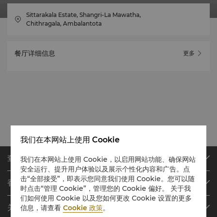
Sittarakala Estate, Shangri-La Mawatha,
Chithragala, Ambalantota
餐厅详细信息
更多
我们在本网站上使用 Cookie
查找或预订
我们在本网站上使用 Cookie，以启用网站功能、确保网站
安全运行、提升用户体验以及展示个性化内容和广告。点
我们的目的地
击“全部接受”，即表示您同意我们使用 Cookie。您可以随
香格里拉会
查找预订
时点击“管理 Cookie”，管理您的 Cookie 偏好。 关于我
们如何使用 Cookie 以及您如何更改 Cookie 设置的更多
会员计划概述
会议与宴会
关于香格里拉集团
信息，请查看
Cookie 政策
。
加入香格里拉会
餐厅与酒吧