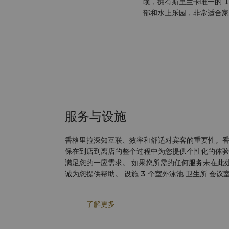
顷，拥有斯里兰卡唯一的 
部和水上乐园，非常适合家
服务与设施
香格里拉深知互联、效率和舒适对宾客的重要性。
保在到店到离店的整个过程中为您提供个性化的体
满足您的一应需求。 如果您所需的任何服务未在此处列出，请联络我们，我们将竭
诚为您提供帮助。 设施 3 个室外泳池 卫生所 会议室 残障人士设施 书吧 无烟客房
停车场 邮政/快递服务 保险箱 服务 快速入住与退房 外币兑换柜台 值班医生 信息技
术管家 洗衣 24 小时客房服务 旅行与交通 机场管家服务 租车服务 出租车和豪华轿
了解更多
车服务 旅游咨询台 健体与健身 健体中心 水上健身房 健身课程 Chi 阿育吠陀水疗
传统按摩和护理 阿育吠陀护理 阿育吠陀医生 儿童与青少年俱乐部 炫酷地带 – 儿童