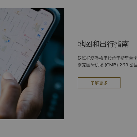
地图和出行指南
汉班托塔香格里拉位于斯里兰
奈克国际机场 (CMB) 269 
了解更多