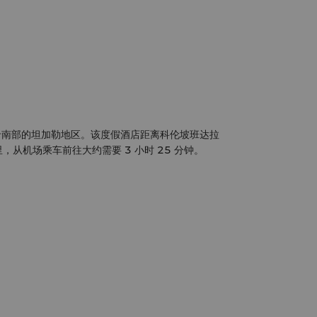
卡南部的坦加勒地区。该度假酒店距离科伦坡班达拉
公里，从机场乘车前往大约需要 3 小时 25 分钟。