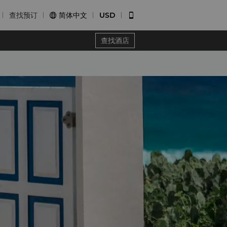
查找预订
简体中文
USD


查找酒店