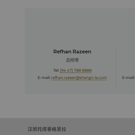
Refhan Razeen
总经理
Tel:
(94 47) 788 8888
E-mail:
refhan.razeen@shangri-la.com
E-mail
汉班托塔香格里拉