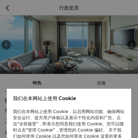
行政套房



科伦坡香格里拉
特色
设施
我们在本网站上使用 Cookie
行政套房
热线电话
1 866 565 5050
我们在本网站上使用 Cookie，以启用网站功能、确保网站
安全运行、提升用户体验以及展示个性化内容和广告。点
入住精英套房，享专属尊贵礼遇
击“全部接受”，即表示您同意我们使用 Cookie。您可以随
时点击“管理 Cookie”，管理您的 Cookie 偏好。 关于我
酒店行政套房可让宾客在典雅的氛围中尽情欣赏壮丽景观。单卧室
们如何使用 Cookie 以及您如何更改 Cookie 设置的更多