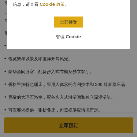
套房采用柔和的冷色调设计，搭配鲜艳的红宝石色点缀，融合斯里
信息，请查看
Cookie 政策
。
兰卡当地特色，并设有独立的起居室和温馨舒适的办公区，还有豪
华阁专属尊贵礼遇等您体验。
全部接受
敬请注意，各楼层客房的视野与布局可能会有所不同。
管理 Cookie
84平方米 / 904平方英尺
饱览繁华城景及印度洋开阔风光。
豪华套间卧室，配备步入式衣橱及独立客厅。
香格里拉特色睡床，采用人体承托专利技术和 300 针豪华床品。
宽敞的大理石浴室，配备步入式淋浴间和独立深浸浴缸。
可应要求提供一张折叠床，但需视供应情况而定。
享受豪华阁贵宾廊专属礼遇。
立即预订
酒店入住宾客适用于儿童餐饮计划。