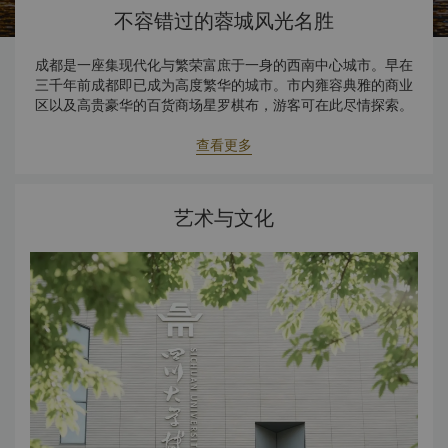
不容错过的蓉城风光名胜
成都是一座集现代化与繁荣富庶于一身的西南中心城市。早在
三千年前成都即已成为高度繁华的城市。市内雍容典雅的商业
区以及高贵豪华的百货商场星罗棋布，游客可在此尽情探索。
成都亲切友好，令人如沐春风，被誉为中国休闲惬意的城市之
一。成都毗邻全球濒临灭绝又蕴含传奇的活化石 — 大熊猫的栖
查看更多
息地。
艺术与文化