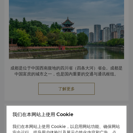
人民公园以美丽旖旎的风景、庄严肃穆的纪念碑以及休闲惬意
的茶馆备受赞誉。公园拥有盆栽假山、游泳池以及保路运动烈
士纪念碑。
文殊院
文殊院是蓉城最大规模的佛教寺院。寺院为纪念以大智慧而为
当地善男信女们礼奉的佛教法师 — 文殊菩萨而建。
院内珍藏许多珍贵的文物，其中有唐僧（唐朝时中国最著名的
佛教大师）玄奘顶骨、日本经书镀金柱以及印度梵文贝叶经。
成都是位于中国西南腹地的四川省（四条大河）省会。成都是
中国富庶的城市之一，也是国内重要的交通与通讯枢纽。
了解更多
购物
我们在本网站上使用 Cookie
我们在本网站上使用 Cookie，以启用网站功能、确保网站
安全运行、提升用户体验以及展示个性化内容和广告。点