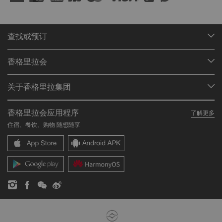
查找或预订
我们的目的地
香格里拉会
查找预订
会员计划概述
会议与宴会
关于香格里拉集团
加入香格里拉会
餐厅与酒吧
关于我们
我的账户
投资咨询
香格里拉会应用程序
了解更多
我们的酒店品牌
常见问题
职业发展
住宿、餐饮、购物 随想随享
香格里拉中心
联络我们
企业社会责任
香格里拉公寓
新闻稿
联系方式