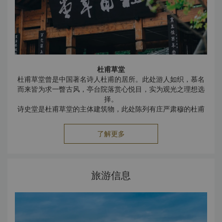
杜甫草堂
杜甫草堂曾是中国著名诗人杜甫的居所。此处游人如织，慕名
而来皆为求一瞥古风，亭台院落赏心悦目，实为观光之理想选
择。
诗史堂是杜甫草堂的主体建筑物，此处陈列有庄严肃穆的杜甫
雕像。
诗史堂外，细水长流的浣花溪在杜甫草堂建筑物之间蜿蜒流
了解更多
淌。
大熊猫繁殖研究中心
大熊猫繁殖研究中心是前往成都的游客非常向往的经典之一。
基地是多数大熊猫们栖息繁衍的乐土，建有繁殖中心、研究中
旅游信息
心以及博物馆，旨在培育并保护这些可爱的动物们。
大熊猫繁殖研究中心的熊猫活动场旖旎秀丽，风景如画。研究
中心将大熊猫自然栖息地与优美人工景观融为一体，旨在促进
大熊猫的繁衍生息。
人民公园