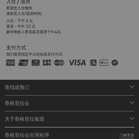
入住 / 退房
希望您入住愉快
请留意入住/退房时间:
入住：下午 2 点
退房：中午 12 点
豪华阁客人尊享延迟退房下午4点
支付方式
我们接受指定平台的在线支付方式:
查找或预订
我们的目的地
香格里拉会
查找预订
会员计划概述
会议与宴会
关于香格里拉集团
加入香格里拉会
餐厅与酒吧
关于我们
我的账户
投资咨询
香格里拉会应用程序
了解更多
我们的酒店品牌
常见问题
职业发展