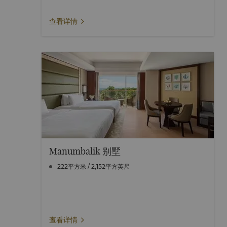
查看详情
Manumbalik 别墅
222平方米 / 2,152平方英尺
查看详情