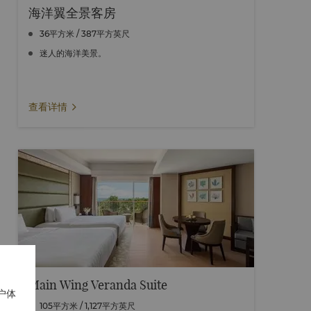
海洋翼全景客房
36平方米 / 387平方英尺
迷人的海洋美景。
查看详情
Main Wing Veranda Suite
户体
105平方米 / 1,127平方英尺