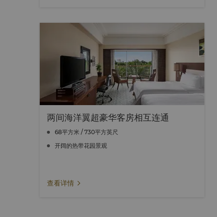
两间海洋翼超豪华客房相互连通
68平方米 / 730平方英尺
开阔的热带花园景观
查看详情