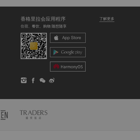
香格里拉会应用程序
了解更多
住宿、餐饮、购物 随想随享