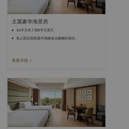
主翼豪华海景房
34平方米 / 365平方英尺
私人阳台面朝麦丹海峡波光粼粼的海水。
查看详情