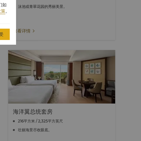
们如
泳池或青翠花园的秀丽美景。
政策
。
查看详情
受
海洋翼总统套房
216平方米 / 2,325平方英尺
壮丽海景尽收眼底。