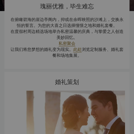
瑰丽优雅，毕生难忘
在俯瞰碧海的崖边亭阁内，抑或在余晖映照的沙滩上，交换永
恒的誓言。为您的大喜之日选择憧憬之地和婚礼套餐。
在度假村周边精选场地举办私密温馨的庆典，与挚爱之人创造
美妙回忆。
私密聚会
让我们将您梦想的婚礼变为现实。
此处
浏览定制服务、婚礼套
餐和场地集展。
婚礼策划