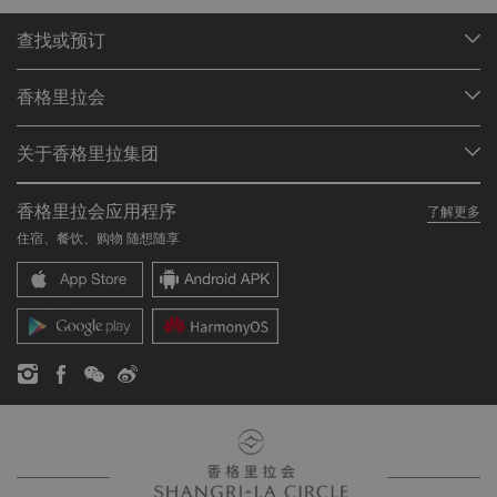
查找或预订
我们的目的地
香格里拉会
查找预订
会员计划概述
会议与宴会
关于香格里拉集团
加入香格里拉会
餐厅与酒吧
关于我们
我的账户
投资咨询
香格里拉会应用程序
了解更多
我们的酒店品牌
常见问题
职业发展
住宿、餐饮、购物 随想随享
香格里拉中心
联络我们
企业社会责任
香格里拉公寓
新闻稿
联系方式