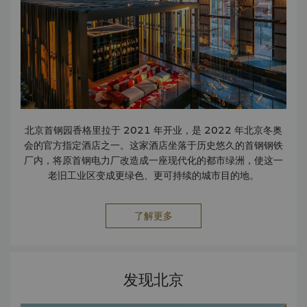
（香啤坊）——Time Out北京 2024年设计感酒店榜——携
程口碑榜 2024 2023年美团人气酒店餐厅（香景庭）——美
团 2023年度人气亲子酒店——美团 年度精选亲子酒店——新
旅行 2023年设计感酒店榜——携程口碑榜 年度酒店自助餐厅
（香景庭）——Time Out北京 2023读者优选酒店——漫旅
中国 北京最佳会议接待酒店——2024 TTG China 旅游大奖
2024年必住榜——美团·酒店、大众点评 年度酒店大堂吧（电
厂酒廊）——That’s Beijing 年度挚选绿色环保酒店——意游
年度最佳亲子度假酒店——品味生活 2024年读者之选中国酒
北京首钢园香格里拉于 2021 年开业，是 2022 年北京冬奥
店榜单——悦游 年度最佳亲子酒店——2024CHA中国酒店大
会的官方指定酒店之一。这家酒店坐落于历史悠久的首钢钢铁
奖 年度建筑设计酒店——睡咖 2024年度城市亲子酒店——界
厂内，将原首钢电力厂改造成一座现代化的都市绿洲，使这一
面新闻 年度绿色生活方式酒店——2024生命星球WITrip公益
老旧工业区变成更绿色、更可持续的城市目的地。
盛典 年度目的地婚礼酒店——北京BANG 2023 年度人气酒
店 — 中国民航 金选年度酒店 — 时尚旅游 年度家庭友好酒
店 — That’s Beijing 北京·网红设计酒店 — 携程口碑榜 最佳
了解更多
城市度假酒店 — 旅游天地 优选亲子酒店 — 酒店风尚夜 年度最
佳亲子酒店 — 目标之选 年度最佳亲子度假酒店 — GOGO
Media 年度家庭度假酒店 — 北京BANG 2022年度最佳设计
酒店 — 旅游休闲 中国最值的体验的100家酒店 — KOL公信力
发现北京
金榜 年度酒店早午餐（香景庭）— That’s Beijing 年度最佳
设计酒店 — 意游 年度精酿酒吧（香啤坊）— Time Out北京