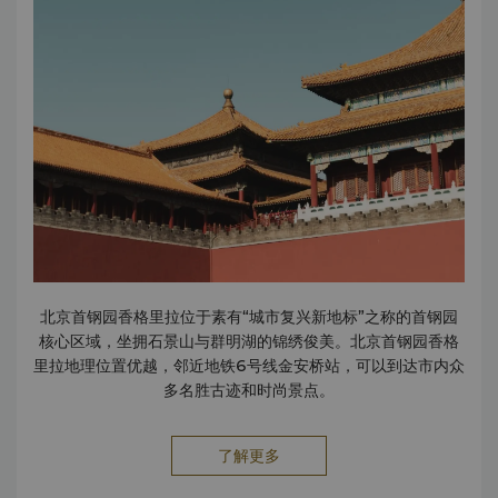
城市再生 | 金奖 — 第九届地产设计大奖 最佳亲子酒店 — 悦游
2023金榜盛典 年度建筑设计酒店 — 睡咖 City城市度假酒
店 — 生活元素 2023年必住榜 — 大众点评 年度绿色环保酒
店 — 北京BANG 2023年度城市新地标酒店 — AHF world
2022 年度值得期待地标酒店店 — 北京BANG 年度最佳City
度假酒店店 — 意游 年度出圈工业风酒店店 — 北京城市号 最佳
新开业酒店婚礼场地店 — 酒店婚礼 最佳新开业酒店店 — KOL
公信力金榜 最佳飨食之所店 — 环球美味 “年度改造”、“年度大
堂与公共区域”及“年度亚洲酒店” — 国际酒店设计杂志 五佳新
开酒店 — 界面 荣登2022北京100新消费榜旅居榜 — Time
Out北京 评选为年度打卡地 — 《Time Out北京》2022新生
活大赏 2022北京网红打卡地 — 北京市旅游行业协会、北京演
出行业协会及北京动漫游戏产业协会联合评选 甄选年度设计酒
北京首钢园香格里拉位于素有“城市复兴新地标”之称的首钢园
店 — 生活元素 年度酒店自助餐厅（香景庭）— Time Out北
核心区域，坐拥石景山与群明湖的锦绣俊美。北京首钢园香格
京 2021 甄选期待新开业酒店 — 生活元素 优选值得期待新开
里拉地理位置优越，邻近地铁6号线金安桥站，可以到达市内众
业酒店 — 酒店风尚夜 2021年度中国最佳新开业酒店 — 21世
多名胜古迹和时尚景点。
纪经济报道（金枕头奖） 联系信息： 张雷 市场传媒总监
(86
10) 8829 6950
rona.zhang
@shangri-la.com
了解更多