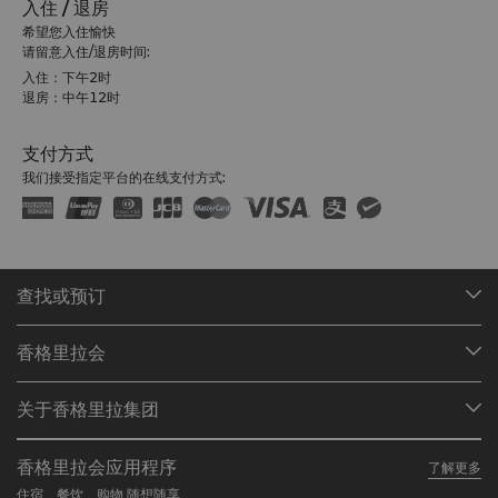
入住 / 退房
希望您入住愉快
请留意入住/退房时间:
入住：下午2时
退房：中午12时
支付方式
我们接受指定平台的在线支付方式:
查找或预订
我们的目的地
香格里拉会
查找预订
会员计划概述
会议与宴会
关于香格里拉集团
加入香格里拉会
餐厅与酒吧
关于我们
我的账户
投资咨询
香格里拉会应用程序
了解更多
我们的酒店品牌
常见问题
职业发展
住宿、餐饮、购物 随想随享