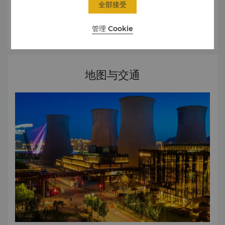
全部接受
廊 无烟客房 停车场 保险箱 公共区域无线上网 服务 护婴/托儿
服务 套房管家服务 擦鞋服务 快捷入住及退房服务 洗衣及管家
了解更多
管理 Cookie
服务 邮政/包裹速递服务 旅行及交通 机场礼宾服务 租车服务
机场接送服务 出租车及豪华轿车服务 商铺 外币兑换柜台 西饼
店
地图与交通