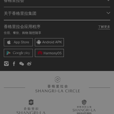
香格里拉会
查找预订
会员计划概述
会议与宴会
关于香格里拉集团
加入香格里拉会
餐厅与酒吧
关于我们
我的账户
投资咨询
香格里拉会应用程序
了解更多
我们的酒店品牌
常见问题
职业发展
住宿、餐饮、购物 随想随享
香格里拉中心
联络我们
企业社会责任
香格里拉公寓
新闻稿
联系方式