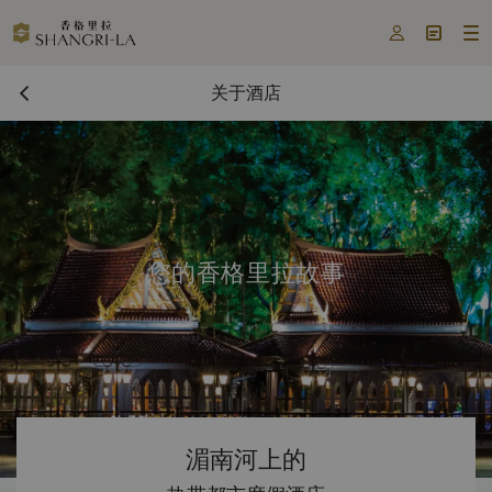



关于酒店
您的香格里拉故事
湄南河上的