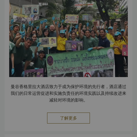
Rosso “Tre Forchette” 奖（2025 年 6 月） 泰国美国商会颁发的
AMCHAM 企业影响力认可奖（白金级），表彰其连续 12 年在可持
续商业实践和企业影响力项目上的卓越承诺（2025 年 11 月 12
日） Salathip泰国餐厅荣获泰国商务部颁发的泰国美食“Thai
Select”证书（2025 年 11 月 24 日） 在 Praew Wedding
Magazine 举办的 Praew The Best Wedding 2025 中荣获“曼谷
最佳婚礼地点”奖（20245年 12 月 8 日） 香宫：Lifestyle Asia –
LSA Best Bites 2025（2025年12月） 2024年 荣获美国《福
布斯旅游指南》评选的2024年福布斯旅游指南四星级酒店，为全球
最佳酒店之一。（2024 年 2 月 ） Volti Tuscan Grill & Bar 荣获
HELLO Taste Awards 2024 – 编辑之选（2024年3月 荣获
2024 年 TripAdvisor 旅行者之选大奖（2024年5月 在 Cvent
Inc.（美国领先的云端企业活动管理公司）评选的“2024年亚太地区
曼谷香格里拉大酒店致力于成为保护环境的先行者，酒店通过
50家最佳会议酒店”中排名第23位（2024年5月16日） Chi水疗中
我们的日常运营促进和实施负责任的环境实践以及持续改进来
心荣获《Around Magazine》读者票选的“曼谷最受喜爱水疗酒
减轻对环境的影响。
店”奖（2024年6月21日） 香宫：Lifestyle Asia – LSA Best
Bites 2024（2024年9月） 在美国《康泰纳仕旅行者》杂
志“2024 年度康泰纳仕旅行者读者选择奖”中，被评为曼谷最佳酒店
了解更多
第 9 名。（2024 年 10 月 1 日） 在 Praew Wedding
Magazine 举办的 Praew The Best Wedding 2024 中荣获“曼谷
最佳婚礼地点”奖（2024 年 11 月 13 日） 香宫中餐厅荣获