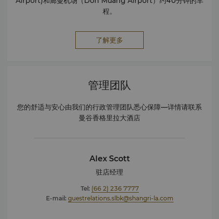
Airport)和廊曼机场（Don Muang Airport）约40分钟的车
行者之选奖（2021 年 9 月） 泰国公共卫生部为曼谷香格里拉大酒
程。
店 Chi、The Spa、健康俱乐部和酒店的餐厅 NEXT2 Café、
Shang Palace、大堂酒廊、Volti 和Salathip（2021 年 7 月）
2020年 分(满分 10 分)获得 Hotels.com 颁发的 2020 年宾客喜
了解更多
爱奖得主。 （2020 年 12 月）) 泰国美国商会（2020 年 10 月
27 日）连续七年授予 AMCHAM 企业社会责任 (CSR) 表彰奖，以表
彰其“反映最佳商业传统的良好治理和可持续商业实践” 曼谷香格里拉
大酒店荣获 2020 年 TripAdvisor 旅行者之选奖（2020 年 9 月）
管理团队
香宫被《Tatler》杂志读者评为2019年最佳中餐厅之一。 （2020
年 9 月） 泰国公共卫生部为曼谷香格里拉大酒店 Chi、The Spa、
您的舒适与安心由我们的行政管理团队悉心保障—详情请联系
健康俱乐部和酒店的餐厅 NEXT2 Café、Shang Palace、大堂酒
曼谷香格里拉大酒店
廊、Volti 和 Salathip 颁发的 COVID-19 预防证书（2020年7 月)
符合卫生和健康安全基本标准的证书（2020 年 6 月） 香宫被 BK
Magazine 评为 2020 年曼谷顶级餐桌餐饮指南的官方选择类别。
（2020 年 3 月） 2019年 泰国酒店业协会会长颁发的加入泰国酒
Alex Scott
店无塑料项目的证书 曼谷香格里拉大酒店获得Haute Grandeur
驻店经理
Excellence Award – 泰国最佳会议酒店（2019年8月） 曼谷香格
里拉大酒店获得Haute Grandeur Excellence Award – 泰国最佳
Tel:
(66 2) 236 7777
豪华酒店（2019年8月） 香宫获得Haute Grandeur Excellence
E-mail:
guestrelations.slbk@shangri-la.com
Award – 全球最佳室内设计/建筑（2019年8月） 香宫获得Haute
Grandeur Excellence Award – 泰国最佳中餐厅（2019年8月）