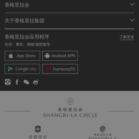
香格里拉会
查找预订
会员计划概述
会议与宴会
关于香格里拉集团
加入香格里拉会
餐厅与酒吧
关于我们
我的账户
投资咨询
香格里拉会应用程序
了解更多
我们的酒店品牌
常见问题
职业发展
住宿、餐饮、购物 随想随享
香格里拉中心
联络我们
企业社会责任
香格里拉公寓
新闻稿
联系方式