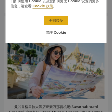
们如何使用 Cookie 以及您如何更改 Cookie 设置的更多
了解更多
荣获泰国旅游与体育部颁发的“2024-2026年东盟绿色酒店标准认
信息，请查看
Cookie 政策
。
证”（2023年11月30日） 泰国美国商会颁发的 AMCHAM 企业影
响力认可奖（白金级），表彰其连续 10 年在可持续商业实践和企业
影响力项目上的卓越承诺（2023 年 11 月 21 日） 2022年 荣获
全部接受
地图与交通
美国《福布斯旅游指南》评选的2022年福布斯旅游指南四星级酒
店，全球最佳酒店之一。 （2022 年 2 月） 泰国自然资源与环境部
管理 Cookie
环境质量促进司 2022 年 G-Green（金级绿色酒店）奖（2022 年
6 月） 曼谷香格里拉大酒店荣获 2022 年 TripAdvisor 旅行者之选
奖（2022 年 9 月） 年读者投票旅游奖“曼谷最佳商务酒店”排名第二
（2022 年 10 月）) 连续九年荣获泰国美国商会 AMCHAM 企业社
会责任 (CSR) 表彰奖，以表彰其”反映最佳商业传统的良好治理和可
持续商业实践”（2022 年 11 月 22 日） 2021年 （2021 年 11
月/2021 年 12 月号）2021 年读者投票旅游奖“曼谷最佳商务酒
店”排名第一 证书以及不仅符合基本卫生和健康安全 (SHA) 标准，而
且至少 70% 的员工接种了 Covid-19 疫苗的企业。 （2021 年 11
月） 泰国美国商会（2021 年 11 月 10 日）连续八年荣获
AMCHAM 企业社会责任 (CSR) 表彰奖，以表彰其“反映最佳商业传
统的良好治理和可持续商业实践 美国《Conde' Nast Traveler》“曼
谷顶级酒店”“Conde Nast Traveler 读者选择奖”第三名。 （2021
曼谷香格里拉大酒店距素万那普机场(Suvarnabhumi
年 10 月 5 日） 曼谷香格里拉大酒店荣获 2021 年 TripAdvisor 旅