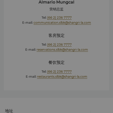
Almario Mungcal
香宫获得Haute Grandeur Excellence Award – 泰国最佳酒店餐
营销总监
厅（2019年8月） 曼谷香格里拉大酒店CHI水疗获得Haute
Grandeur Excellence Award – 全球最佳城市水疗中心（2019年
Tel:
(66 2) 236 7777
8月） 曼谷香格里拉大酒店CHI水疗获得Haute Grandeur
E-mail:
communication.slbk@shangri-la.com
Excellence Award – 泰国最佳日间水疗中心（2019年8月）
2019年“宾客喜爱酒店”称号，获9.2分（满分10分） –
客房预定
Hotels.com（2018年6月） 香宫荣获《曼谷最佳餐饮娱乐杂志》
组织的21世纪曼谷最佳餐厅大奖，“曼谷最佳餐厅 - 中餐组”编辑推荐
Tel:
(66 2) 236 7777
大奖。（2019年6月7日） NEXT2 Café荣获《曼谷最佳餐饮娱乐杂
E-mail:
reservations.slbk@shangri-la.com
志》组织的21世纪曼谷最佳餐厅大奖，“曼谷最佳餐厅 - 自助餐组”编
辑推荐大奖。（2019年6月7日） 香宫荣获泰国Tatler杂志读者评
餐饮预定
选“2019年最佳中餐厅之一”（2019年4月23日） 香宫被《曼谷杂
志》选入“2019年曼谷顶级餐厅餐饮指南”官方选择组。（2019年3
Tel:
(66 2) 236 7777
月27日） 荣获《DestinAsian杂志》读者之选大奖，在“10家最佳
E-mail:
restaurants.slbk@shangri-la.com
酒店 - 泰国前十”中位列第9。（2019年2月/3月刊） 荣获猫途鹰颁
发的“名人堂卓越奖”（曼谷香格里拉大酒店连续5年获得该卓越奖：
2015-2019） 欲了解更多详情或其他媒体垂询，请联络酒店市场传
媒总监。 Virinya
Maytheepattanachat
virinya.maytheepattanachat@shangri-
la.com
电话: (66 2) 236 7777
地址