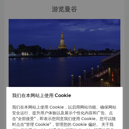
Lifestyle +Travel Awards 2024 读者票选的“最佳中式餐饮体
游览曼谷
验”奖，由《Lifestyle +Travel Magazine》评选（2024年10月25
日） 泰国美国商会颁发的 AMCHAM 企业影响力认可奖（白金级），
表彰其连续 11 年在可持续商业实践和企业影响力项目上的卓越承诺
（2024 年 11 月 13 日） 2023年 荣获泰国旅游与体育部-旅游局
颁发的五星级酒店标准认证（2023-2025）（2023 年 1 月） 荣
获美国《福布斯旅游指南》评选的2023年福布斯旅游指南四星级酒
店，为全球最佳酒店之一。（2023 年 2 月 15 日） Salathip泰国
餐厅荣获泰国商务部颁发的泰国美食“Thai Select”证书（2023年9
月-2026年8月） 荣获《福布斯》杂志评选的曼谷 8 家最佳酒店“曼
谷最佳家庭酒店”奖（2023 年 9 月 30 日） 在美国《Conde Nast
Traveler》杂志“Conde Nast Traveler 2023 年读者选择奖”中，
荣获东南亚最佳酒店第 5 名、曼谷最佳酒店第 3 名。 （2023 年
10 月 5 日） 《商旅》亚太杂志 (Business Traveller Asia-Pacific
Magazine) 2023 年读者投票旅游奖“曼谷最佳商务酒店”排名第三
我们在本网站上使用 Cookie
（2023 年 10 月 18 日） 在 Praew Wedding Magazine 举办的
曼谷香格里拉大酒店位于是隆区中心的河畔，步行便可抵达著
Praew The Best Wedding 2023 中荣获“曼谷最佳婚礼地点”奖
我们在本网站上使用 Cookie，以启用网站功能、确保网站
名的旅游景点。这些景点包括购物区和融合曼谷传统和现代风
安全运行、提升用户体验以及展示个性化内容和广告。点
（2023 年 11 月 16 日） Volti Tuscan Grill & Bar 荣获
格的著名景观。
击“全部接受”，即表示您同意我们使用 Cookie。您可以随
《Lifestyle + Travel Awards 2023》欧洲餐饮体验奖，由
时点击“管理 Cookie”，管理您的 Cookie 偏好。 关于我
《Lifestyle + Travel》杂志读者投票选出（2023 年 11 月 23 日）