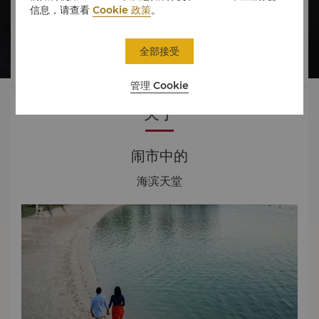
信息，请查看
Cookie 政策
。




全部接受
房间
美食
体验
优惠
管理 Cookie
关于
闹市中的
海滨天堂