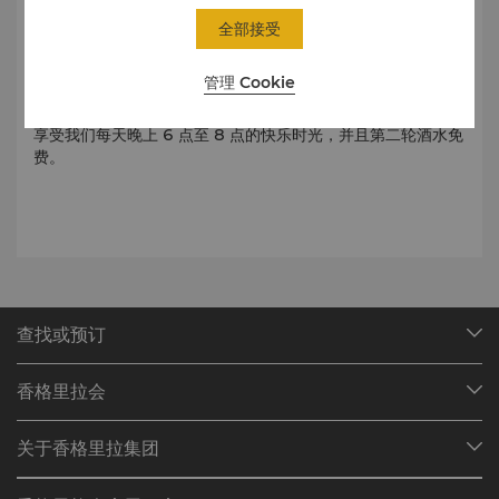
全部接受
大堂酒廊是社交或商务聚会的理想之地，坐落在一个壮观的玻
璃屋顶下，提供了丰富多样的饮料和菜单，可以满足各种挑剔
管理 Cookie
口味。
享受我们每天晚上 6 点至 8 点的快乐时光，并且第二轮酒水免
费。
查找或预订
我们的目的地
香格里拉会
查找预订
会员计划概述
会议与宴会
关于香格里拉集团
加入香格里拉会
餐厅与酒吧
关于我们
我的账户
投资咨询