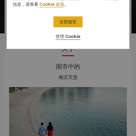
信息，请查看
Cookie 政策
。




全部接受
房间
美食
体验
优惠
管理 Cookie
关于
闹市中的
海滨天堂