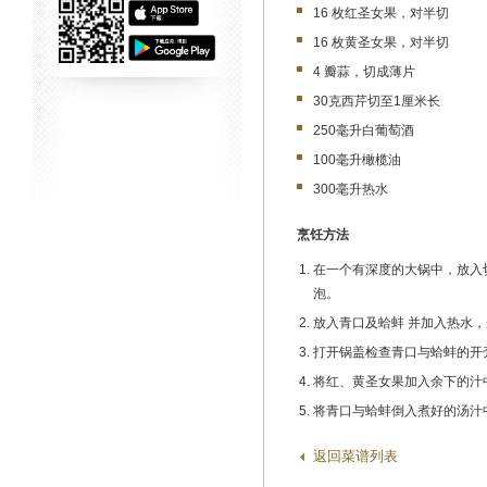
16 枚红圣女果，对半切
16 枚黄圣女果，对半切
4 瓣蒜，切成薄片
30克西芹切至1厘米长
250毫升白葡萄酒
100毫升橄榄油
300毫升热水
烹饪方法
在一个有深度的大锅中，放入
泡。
放入青口及蛤蚌 并加入热水，
打开锅盖检查青口与蛤蚌的开
将红、黄圣女果加入余下的汁
将青口与蛤蚌倒入煮好的汤汁
返回菜谱列表