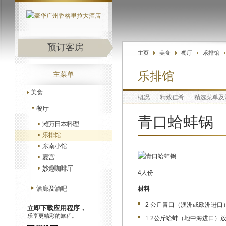
预订客房
主页
美食
餐厅
乐排馆
乐排馆
主菜单
美食
概况
精致佳肴
精选菜单及
餐厅
青口蛤蚌锅
滩万日本料理
乐排馆
东南小馆
夏宫
妙趣咖啡厅
4人份
酒廊及酒吧
材料
2 公斤青口（澳洲或欧洲进口
立即下载应用程序，
乐享更精彩的旅程。
1.2公斤蛤蚌（地中海进口）