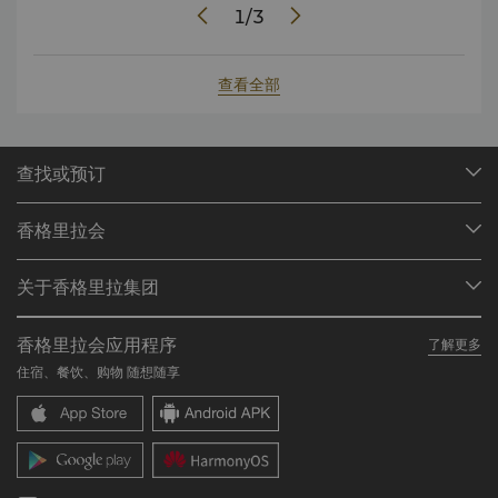
1
/
3
查看全部
查找或预订
我们的目的地
香格里拉会
查找预订
会员计划概述
会议与宴会
关于香格里拉集团
加入香格里拉会
餐厅与酒吧
关于我们
我的账户
投资咨询
香格里拉会应用程序
了解更多
我们的酒店品牌
常见问题
职业发展
住宿、餐饮、购物 随想随享
香格里拉中心
联络我们
企业社会责任
香格里拉公寓
新闻稿
联系方式