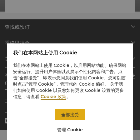
查找或预订
我们的目的地
香格里拉会
查找预订
我们在本网站上使用 Cookie
会员计划概述
会议与宴会
关于香格里拉集团
加入香格里拉会
餐厅与酒吧
我们在本网站上使用 Cookie，以启用网站功能、确保网站
关于我们
我的账户
投资咨询
安全运行、提升用户体验以及展示个性化内容和广告。点
香格里拉会应用程序
了解更多
击“全部接受”，即表示您同意我们使用 Cookie。您可以随
我们的酒店品牌
常见问题
职业发展
住宿、餐饮、购物 随想随享
时点击“管理 Cookie”，管理您的 Cookie 偏好。 关于我
香格里拉中心
联络我们
企业社会责任
们如何使用 Cookie 以及您如何更改 Cookie 设置的更多
香格里拉公寓
新闻稿
信息，请查看
Cookie 政策
。
联系方式
全部接受
管理 Cookie